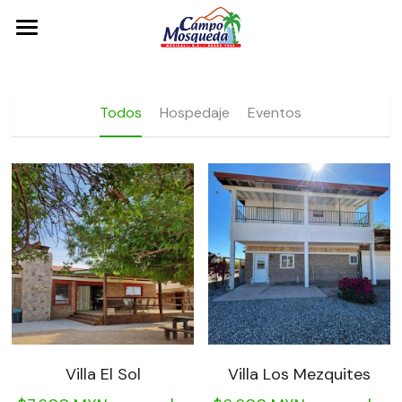
Inicio
Descubre
Todos
Hospedaje
Eventos
Hospedaje
Eventos
Renta de Equipo
Aquí estamos
Galería
Clima
Villa El Sol
Villa Los Mezquites
Más cosas qué hacer en Mexicali